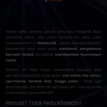
Apakah kamu seorang pemula yang baru mengenal dunia
permainan online, atau justru seorang pro yang sudah
berpengalaman? Di
Betplay138
, semua kalangan diberikan
kesempatan yang sama untuk
menikmati pengalaman
bermain terbaik
dan bahkan
mendapatkan keuntungan
nyata
.
Platform ini tidak hanya menyediakan berbagai jenis
permainan berkualitas tinggi seperti
slot online, live casino,
sportsbook, tembak ikan, hingga poker
, tetapi juga
dirancang agar bisa dinikmati oleh siapa saja — baik yang baru
mulai maupun yang sudah ahli.
Pemula? Tidak Perlu Khawatir!