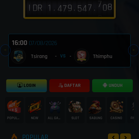
3
7
0
7
I
D
R
.
.
.
9
1
7
4
4
4
5
9
4
6
2
9
9
0
2
5
2
8
1
8
0
2
3
8
5
5
6
0
3
5
1
8
8
9
1
4
1
9
2
2
9
1
3
9
6
6
7
2
4
0
1
7
7
8
0
3
0
16:00
07/08/2026
<
>
Tsirang
-
-
Thimphu
VS
LOGIN
DAFTAR
UNDUH
POPULAR
NEW
ALL GAME
SLOT
SABUNG
CASINO
FISH
POPULAR