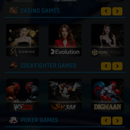
CASINO GAMES
COCKFIGHTER GAMES
POKER GAMES