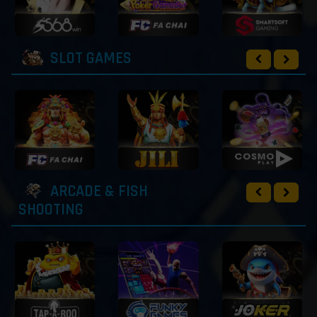
SLOT GAMES
ARCADE & FISH
SHOOTING